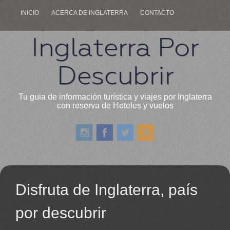
INICIO
ACERCA DE INGLATERRA
CONTACTO
Inglaterra Por
Descubrir
Tu guia de información turística y viajes por Inglaterra
con reserva de Hoteles y vuelos
Disfruta de Inglaterra, país
por descubrir