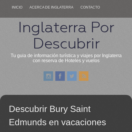
INICIO
ACERCA DE INGLATERRA
CONTACTO
Inglaterra Por
Descubrir
Tu guia de información turística y viajes por Inglaterra
con reserva de Hoteles y vuelos
Descubrir Bury Saint
Edmunds en vacaciones