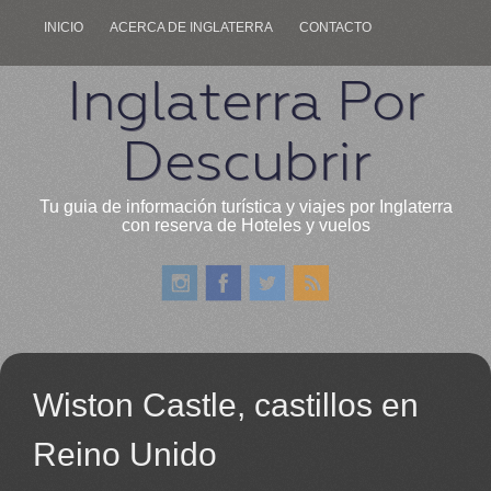
INICIO
ACERCA DE INGLATERRA
CONTACTO
Inglaterra Por
Descubrir
Tu guia de información turística y viajes por Inglaterra
con reserva de Hoteles y vuelos
Wiston Castle, castillos en
Reino Unido