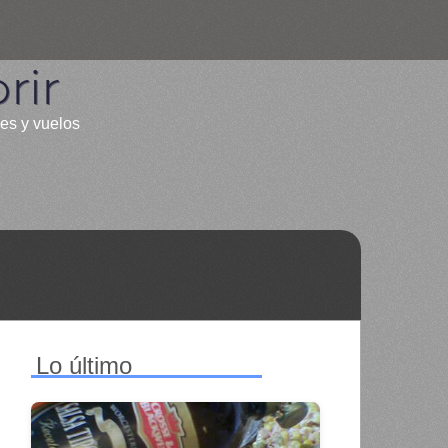
rir
les y vuelos
Lo último