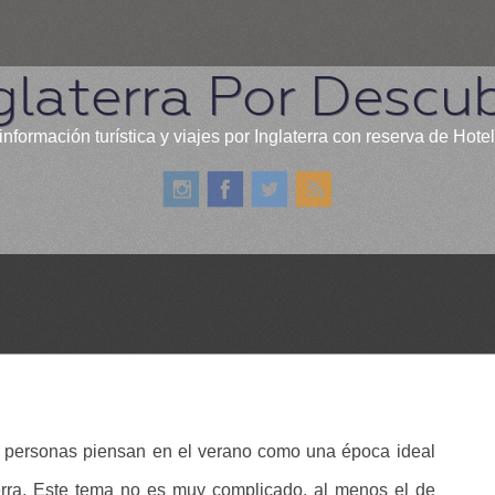
glaterra Por Descub
información turística y viajes por Inglaterra con reserva de Hote
as personas piensan en el verano como una época ideal
terra. Este tema no es muy complicado, al menos el de