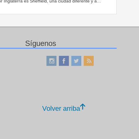
r Inglaterra es Sheffield, una ciudad diferente y a…
Síguenos
Volver arriba