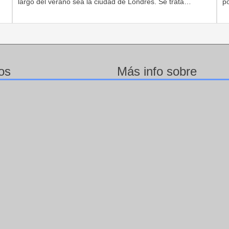
largo del verano sea la ciudad de Londres. Se trata…
po
os
Más info sobre