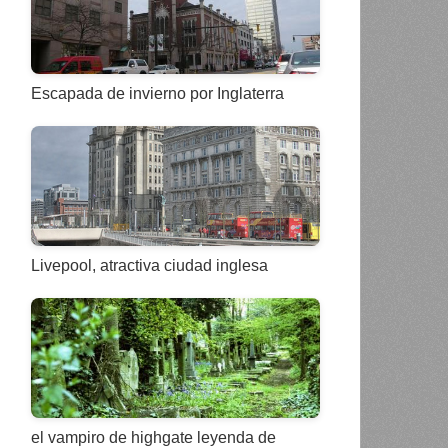
Escapada de invierno por Inglaterra
Livepool, atractiva ciudad inglesa
el vampiro de highgate leyenda de