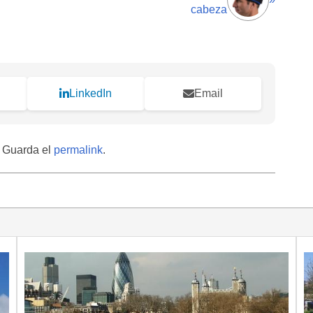
cabeza
LinkedIn
Email
. Guarda el
permalink
.