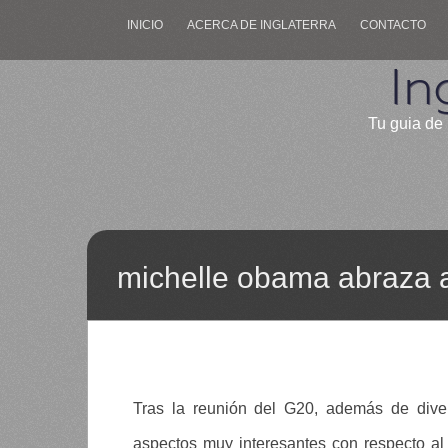
INICIO
ACERCA DE INGLATERRA
CONTACTO
In
Tu guia de 
michelle obama abraza a 
Tras la reunión del G20, además de div
aspectos muy interesantes con respecto al 