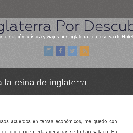
glaterra Por Descub
información turística y viajes por Inglaterra con reserva de Hote
la reina de inglaterra
ersos acuerdos en temas económicos, me quedo con
protocolo, que ciertas personas se lo han saltado. En