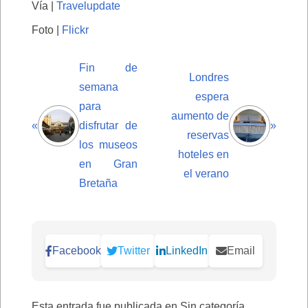
Vía |
Travelupdate
Foto |
Flickr
Fin de
Londres
semana
espera
para
aumento de
«
disfrutar de
»
reservas
los museos
hoteles en
en Gran
el verano
Bretaña
Facebook
Twitter
LinkedIn
Email
Esta entrada fue publicada en Sin categoría.