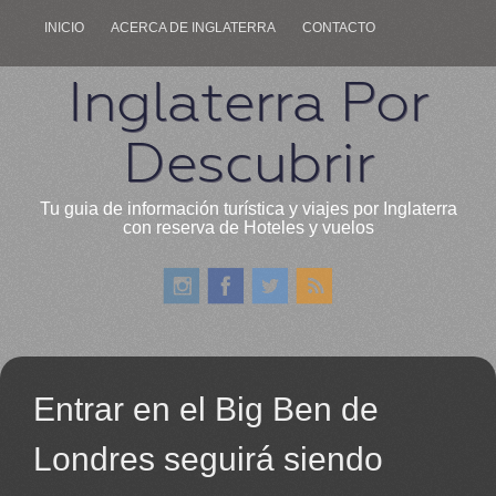
INICIO
ACERCA DE INGLATERRA
CONTACTO
Inglaterra Por
Descubrir
Tu guia de información turística y viajes por Inglaterra
con reserva de Hoteles y vuelos
Entrar en el Big Ben de
Londres seguirá siendo