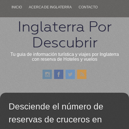
INICIO
ACERCA DE INGLATERRA
CONTACTO
Inglaterra Por
Descubrir
Tu guia de información turística y viajes por Inglaterra
con reserva de Hoteles y vuelos
Desciende el número de
reservas de cruceros en