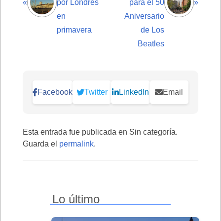
«
por Londres
para el 50
»
en
Aniversario
primavera
de Los
Beatles
Facebook
Twitter
LinkedIn
Email
Esta entrada fue publicada en Sin categoría.
Guarda el
permalink
.
Lo último