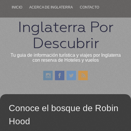
INICIO
ACERCA DE INGLATERRA
CONTACTO
Inglaterra Por
Descubrir
Tu guia de información turística y viajes por Inglaterra
con reserva de Hoteles y vuelos
Conoce el bosque de Robin
Hood