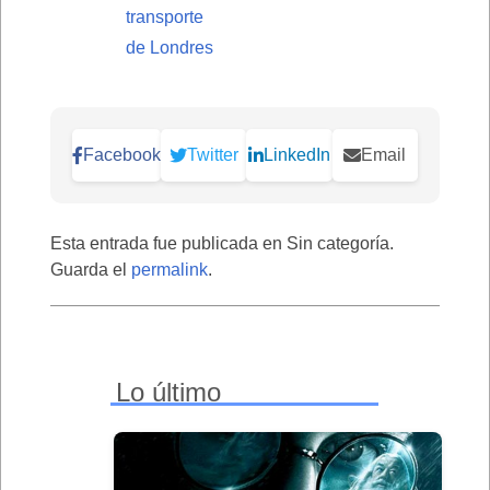
transporte
de Londres
Facebook
Twitter
LinkedIn
Email
Esta entrada fue publicada en Sin categoría.
Guarda el
permalink
.
Lo último